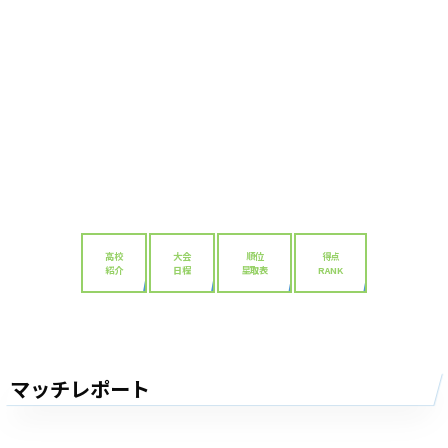
高校
大会
順位
得点
紹介
日程
星取表
RANK
マッチレポート