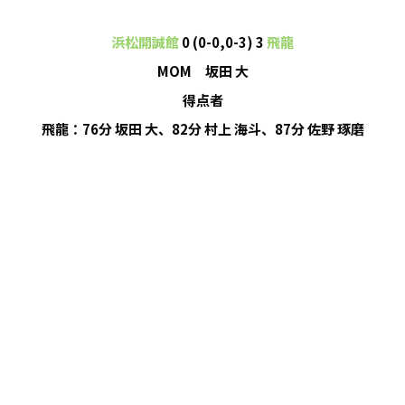
浜松開誠館
0 (0-0,0-3) 3
飛龍
MOM 坂田 大
得点者
飛龍：76分 坂田 大、82分 村上 海斗、87分 佐野 琢磨