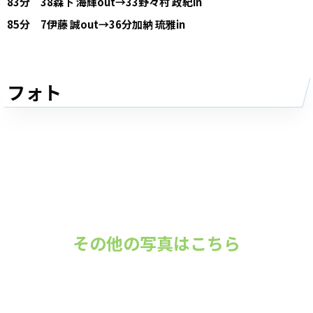
83分 38森下 海輝out→33野々村 政紀in
85分 7伊藤 誠out→36分加納 琉雅in
フォト
その他の写真はこちら