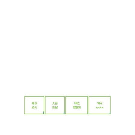
高校
大会
順位
得点
紹介
日程
星取表
RANK