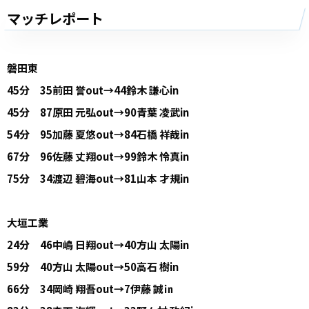
マッチレポート
磐田東
45分 35前田 誉out→44鈴木 謙心in
45分 87原田 元弘out→90青葉 凌武in
54分 95加藤 夏悠out→84石橋 祥哉in
67分 96佐藤 丈翔out→99鈴木 怜真in
75分 34渡辺 碧海out→81山本 才規in
大垣工業
24分 46中嶋 日翔out→40方山 太陽in
59分 40方山 太陽out→50高石 樹in
66分 34岡崎 翔吾out→7伊藤 誠㏌