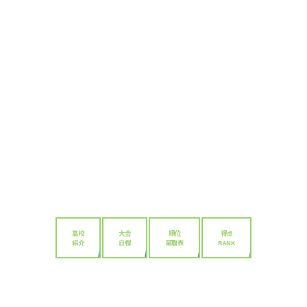
高校
大会
順位
得点
紹介
日程
星取表
RANK