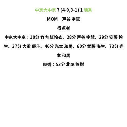
中京大中京
7 (4-0,3-1) 1
暁秀
MOM 戸谷 宇慧
得点者
中京大中京：10分 竹内 紅怜衣、28分 戸谷 宇慧、29分 安藤 怜
生、37分 大重 優斗、46分 光本 和馬、60分 武藤 海生、73分 光
本 和馬
暁秀：53分 北尾 悠樹