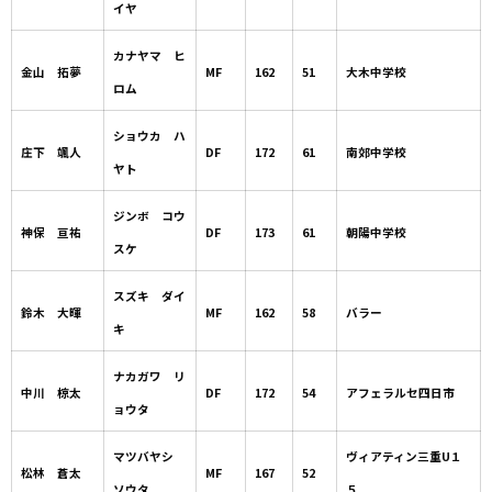
イヤ
カナヤマ ヒ
金山 拓夢
MF
162
51
大木中学校
ロム
ショウカ ハ
庄下 颯人
DF
172
61
南郊中学校
ヤト
ジンボ コウ
神保 亘祐
DF
173
61
朝陽中学校
スケ
スズキ ダイ
鈴木 大暉
MF
162
58
バラー
キ
ナカガワ リ
中川 椋太
DF
172
54
アフェラルセ四日市
ョウタ
マツバヤシ
ヴィアティン三重U１
松林 蒼太
MF
167
52
ソウタ
５