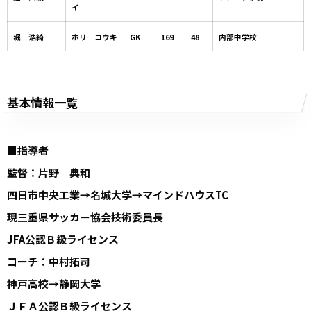
イ
堀 浩綺
ホリ コウキ
GK
169
48
内部中学校
基本情報一覧
■指導者
監督：片野 典和
四日市中央工業→名城大学→マインドハウスTC
現三重県サッカー協会技術委員長
JFA公認Ｂ級ライセンス
コーチ：中村拓司
神戸高校→静岡大学
ＪＦＡ公認Ｂ級ライセンス