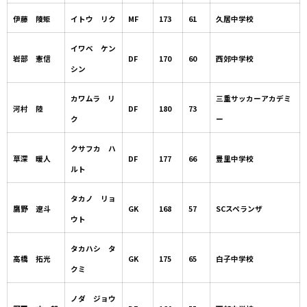
伊藤 陵矩
イトウ リク
MF
173
61
久居中学校
イワベ ケン
岩部 憲信
DF
170
60
西郊中学校
シン
カワムラ リ
三重サッカーアカデミ
河村 陸
DF
180
73
ク
ー
クサフカ ハ
草深 暖人
DF
177
66
豊里中学校
ルト
タカノ リョ
鷹野 遼斗
GK
168
57
SCスペランザ
ウト
タカハシ タ
高橋 拓光
GK
175
65
白子中学校
クミ
ノダ ジョウ