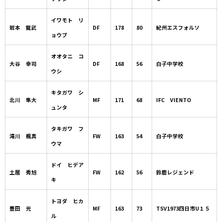
イワモト リ
岩本 龍武
DF
178
80
紀州エスフォルソ
ョウブ
オオタニ コ
大谷 幸司
DF
168
56
白子中学校
ウシ
キタガワ シ
北川 隼大
MF
171
68
IFC VIENTO
ュンタ
タキガワ フ
滝川 楓真
FW
163
54
白子中学校
ウマ
ドイ ヒデア
土居 秀旭
FW
162
56
鈴鹿レジェンド
キ
トヨダ ヒカ
豊田 光
MF
163
73
TSV1973四日市U１５
ル