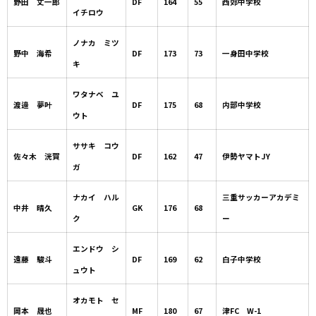
野田 丈一郎
DF
164
55
西郊中学校
イチロウ
ノナカ ミツ
野中 海希
DF
173
73
一身田中学校
キ
ワタナベ ユ
渡邉 夢叶
DF
175
68
内部中学校
ウト
ササキ コウ
佐々木 洸賀
DF
162
47
伊勢ヤマトJY
ガ
ナカイ ハル
三重サッカーアカデミ
中井 晴久
GK
176
68
ク
ー
エンドウ シ
遠藤 駿斗
DF
169
62
白子中学校
ュウト
オカモト セ
岡本 晟也
MF
180
67
津FC W-1