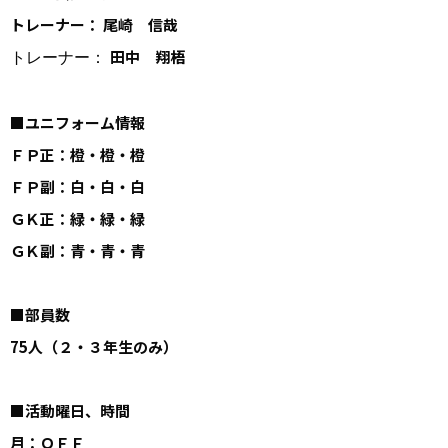
トレーナー： 尾崎 信哉
田中 翔梧
トレーナー：
■ユニフォーム情報
ＦＰ正：橙・橙・橙
ＦＰ副：白・白・白
ＧＫ正：緑・緑・緑
ＧＫ副：青・青・青
■部員数
75人（２・３年生のみ）
■活動曜日、時間
月：ＯＦＦ