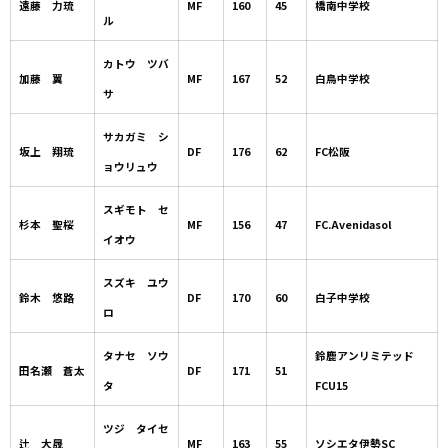
遠藤 力琉
MF
160
45
橋南中学校
ル
カトウ ツバ
加藤 翼
MF
167
52
白鳥中学校
サ
サカガミ シ
坂上 翔琉
DF
176
62
FC松阪
ョウリュウ
スギモト セ
杉本 聖桜
MF
156
47
FC.Avenidasol
イオウ
スズキ ユウ
鈴木 悠路
DF
170
60
白子中学校
ロ
タナセ ソウ
鈴鹿アンリミテッド
田名瀬 蒼太
DF
171
51
タ
FCU15
ツジ タイセ
辻 大晟
MF
163
55
ソシエタ伊勢SC