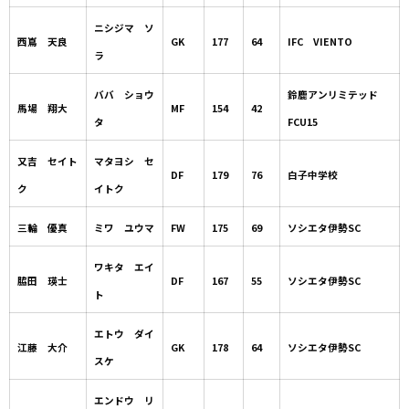
ニシジマ ソ
西嶌 天良
GK
177
64
IFC VIENTO
ラ
ババ ショウ
鈴鹿アンリミテッド
馬場 翔大
MF
154
42
タ
FCU15
又吉 セイト
マタヨシ セ
DF
179
76
白子中学校
ク
イトク
三輪 優真
ミワ ユウマ
FW
175
69
ソシエタ伊勢SC
ワキタ エイ
脇田 瑛士
DF
167
55
ソシエタ伊勢SC
ト
エトウ ダイ
江藤 大介
GK
178
64
ソシエタ伊勢SC
スケ
エンドウ リ