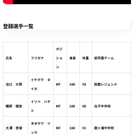
登録選手一覧
ポジ
氏名
フリガナ
ショ
身長
体重
前所属チーム
ン
イケグチ タ
池口 大賀
MF
166
58
鈴鹿レジェンド
イガ
イソベ ハヤ
磯部 颯音
MF
168
60
白子中学校
ト
オオサワ イ
大澤 壱瑳
MF
160
55
鼓ヶ浦中学校
ッサ