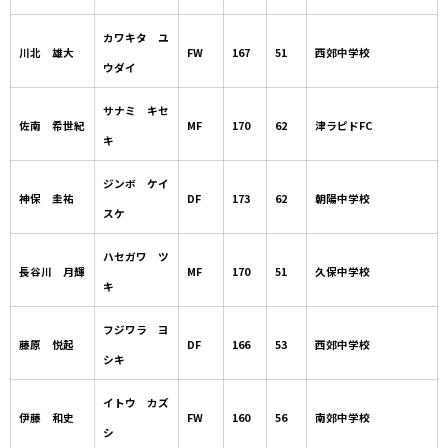
カワキタ ユ
川北 雄大
FW
167
51
西郊中学校
ウダイ
サナミ キセ
佐南 希世紀
MF
170
62
津ラピドFC
キ
ジンボ ケイ
神保 圭祐
DF
173
62
朝陽中学校
スケ
ハセガワ ツ
長谷川 月輝
MF
170
51
久保中学校
キ
フジワラ ヨ
藤原 悦起
DF
166
53
西郊中学校
シキ
イトウ カズ
伊藤 和史
FW
160
56
南郊中学校
シ