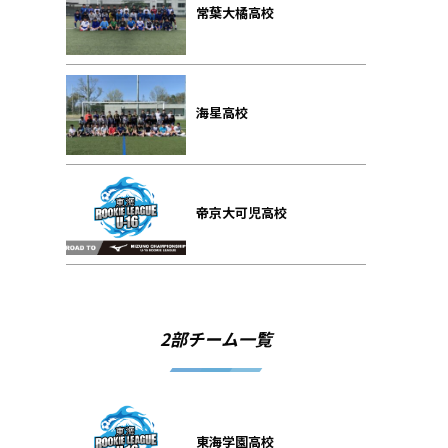
常葉大橘高校
海星高校
帝京大可児高校
2部チーム一覧
東海学園高校