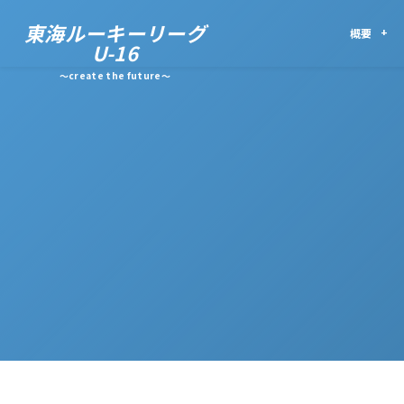
東海ルーキーリーグ
概要
U-16
～create the future～