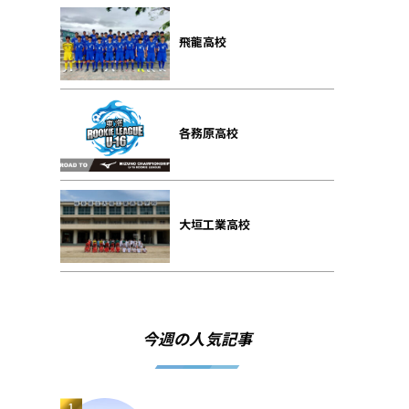
飛龍高校
各務原高校
大垣工業高校
今週の人気記事
1