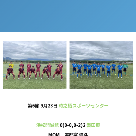
第6節 9月23日
時之栖スポーツセンター
浜松開誠館
0(0-0,0-2)2
磐田東
MOM 宇都宮 海斗