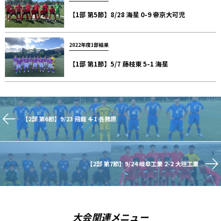
【1部 第5節】8/28 海星 0-9 帝京大可児
2022年度1部結果
【1部 第1節】5/7 藤枝東 5-1 海星
【2部 第6節】9/23 飛龍 4-1 各務原
【2部 第7節】9/24 岐阜工業 2-2 大垣工業
大会関連メニュー