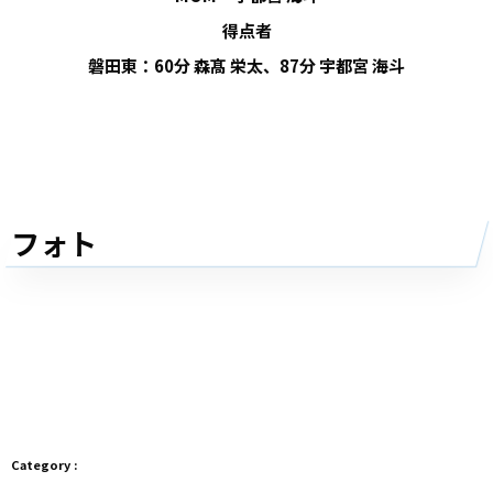
得点者
磐田東：60分 森髙 栄太、87分 宇都宮 海斗
フォト