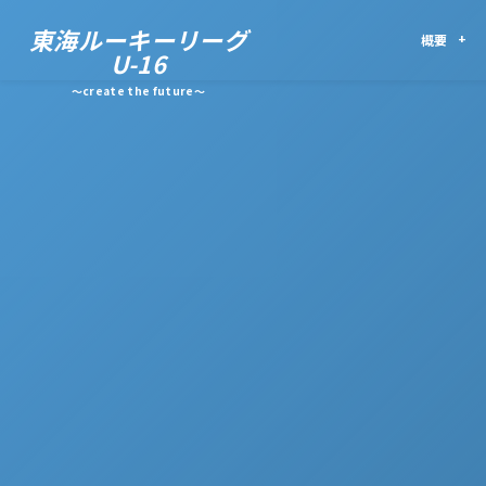
東海ルーキーリーグ
概要
U-16
～create the future～