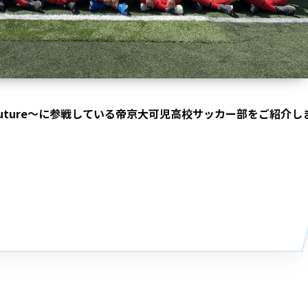
he future～に参戦している帝京大可児高校サッカー部をご紹介し