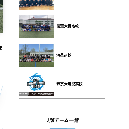
常葉大橘高校
ま
海星高校
帝京大可児高校
2部チーム一覧