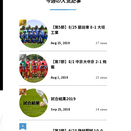
今週の人気記事
1
【第5節】8/25 磐田東 8-1 大垣
工業
Aug 25, 2019
17 views
2
【第7節】8/1 中京大中京 2-1 飛
龍
Aug 1, 2019
15 views
3
試合結果2019
Sep 25, 2018
14 views
4
【第3節】6/23 藤枝明誠 10-0